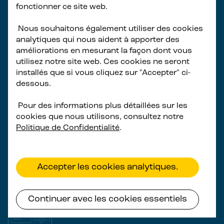
fonctionner ce site web.
9001:2015, ISO 14001:2015 et ISO 45001:2018.
Ce système constitue la colonne vertébrale de
Nous souhaitons également utiliser des cookies
notre approche de gestion des processus
analytiques qui nous aident à apporter des
améliorations en mesurant la façon dont vous
d’entreprise transversaux, des flux de travail
utilisez notre site web. Ces cookies ne seront
principaux et de support, ainsi que des interfaces
installés que si vous cliquez sur "Accepter" ci-
à travers l’organisation. Notre engagement
dessous.
envers ces normes est façonné par des années
Pour des informations plus détaillées sur les
d’expérience sur le terrain pendant les phases de
cookies que nous utilisons, consultez notre
fabrication, d’installation et d’exploitation, nous
Politique de Confidentialité
.
permettant d’anticiper et de surmonter les défis
concrets à mesure que nous nous adaptons à la
livraison à grande échelle.
Accepter les cookies analytiques.
Continuer avec les cookies essentiels