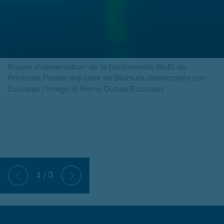
Bouée d’observation de la biodiversité (BoB) de
Principle Power, équipée de BioHuts développés par
Ecocean | Image © Remy Dubas/Ecocean
1
/
3