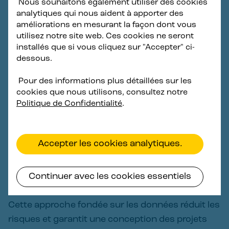
Nous souhaitons également utiliser des cookies
La position de Principle Power est unique parmi
analytiques qui nous aident à apporter des
les fournisseurs de technologie flottante, nous
améliorations en mesurant la façon dont vous
disposons en effet de plus de 12 ans
utilisez notre site web. Ces cookies ne seront
d'expérience dans l'exploitation de projets éoliens
installés que si vous cliquez sur "Accepter" ci-
dessous.
flottants, dont
WindFloat 1
et les parcs éoliens
offshore de
WindFloat Atlantic
et
Kincardine
.
Pour des informations plus détaillées sur les
cookies que nous utilisons, consultez notre
Politique de Confidentialité
.
L'expérience acquise et les enseignements tirés
sont directement intégrés dans notre
philosophie de conception. Nous adaptons nos
Accepter les cookies analytiques.
modèles et nos logiciels pour refléter le
comportement opérationnel réel de nos
systèmes en mer.
Continuer avec les cookies essentiels
Cette approche fondée sur les données réduit les
risques et garantit une conception des projets