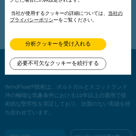
クした場合にのみ設定されます。
実証する
当社が使用するクッキーの詳細については、
当社の
システムの経済性とバンカビリティを証明する
プライバシーポリシ
ーをご覧ください。
製造と設置の手順をテストして改良し、将来の
産業規模プロジェクトに情報を提供する
分析クッキーを受け入れる
WindFloat®製品群: 商用展開に向けて
必要不可欠なクッキーを続行する
準備は万端
WindFloat®技術は、ポルトガルとスコットランド
沖の極端な気象条件における12年以上の運用で技
術的な堅牢性を実証しており、比類のない実績を持
ち合わせています。