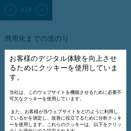
1
/
3
商用化までの道のり
プリンシプルパワーは、概念実証の成功に続いて、
お客様のデジタル体験を向上させ
ポルトガル、米国、フランス、英国、および日本で
るためにクッキーを使用していま
25MWから50MWの小規模な商用プロジェクトを開
す。
始し、技術開発とその成熟化に踏み出しました。以
下がこのような小規模開発の目的でした。
当社は、このウェブサイトを機能させるために必要不
可欠なクッキーを使用しています。
最先端の8～10 MW風力タービンと20～25年の
設計寿命を備えた技術を設計する
また、お客様が当ウェブサイトをどのように利用し
ているかを測定し、改善に役立てるために分析クッキ
幅広い環境や市場条件でWindFloat®の適応性を
ーを使用します。これらのクッキーは、以下をクリッ