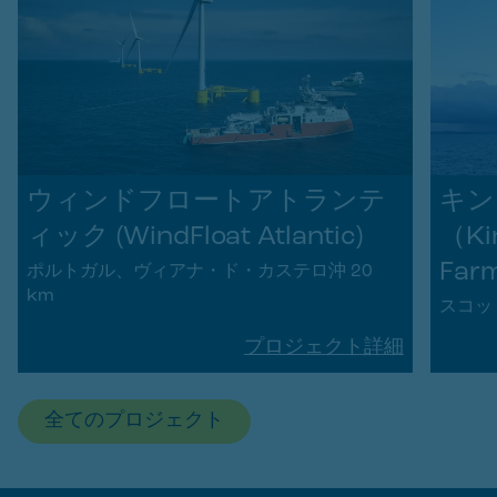
ウィンドフロートアトランテ
キン
ィック (WindFloat Atlantic)
（Kin
Far
ポルトガル、ヴィアナ・ド・カステロ沖 20
km
スコッ
プロジェクト詳細
全てのプロジェクト