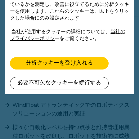
ているかを測定し、改善に役立てるために分析クッキ
ーを使用します。これらのクッキーは、以下をクリッ
クした場合にのみ設定されます。
本プロジェクトの目的は次のとおりです。
当社が使用するクッキーの詳細については、
当社の
プライバシーポリシ
ーをご覧ください。
ポルトガルのヴィアナ・ド・カステロにおける
大西洋の気象・海象条件を反映した大規模なパ
イロットの展開
分析クッキーを受け入れる
水中・水上における点検と維持管理の具体的な
シナリオを示す新しい産業向けショーケースの
必要不可欠なクッキーを続行する
設計
WindFloat アトランティックでのロボティクス
ソリューションの運用と実証
様々な自動化レベルを持つ点検と維持管理用異
種ロボットを改良し、ロボットを技術的に成熟