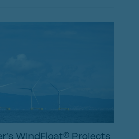
er’s WindFloat® Projects