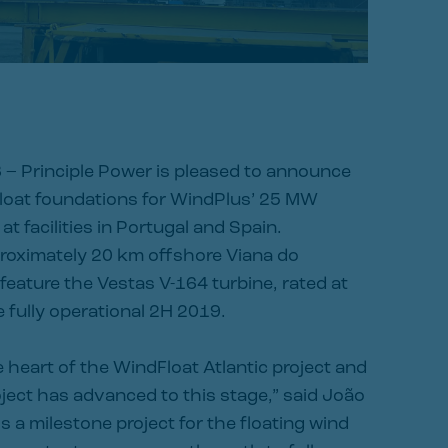
8 – Principle Power is pleased to announce
Float foundations for WindPlus’ 25 MW
t facilities in Portugal and Spain.
pproximately 20 km offshore Viana do
 feature the Vestas V-164 turbine, rated at
 fully operational 2H 2019.
heart of the WindFloat Atlantic project and
oject has advanced to this stage,” said João
s a milestone project for the floating wind