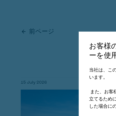
前ページ
お客様
ーを使
当社は、こ
います。
15 July 2026
また、お客
立てるため
した場合に