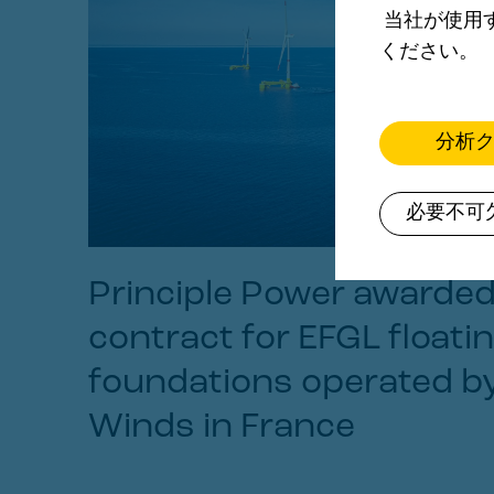
当社が使用
ください。
分析
必要不可
Principle Power awarde
contract for EFGL floati
foundations operated b
Winds in France