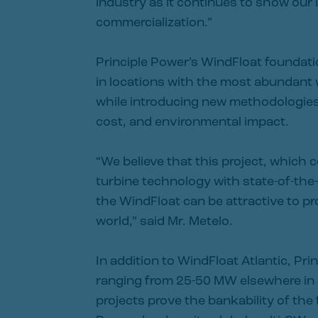
industry as it continues to show our 
commercialization.”
Principle Power’s WindFloat foundatio
in locations with the most abundant
while introducing new methodologies 
cost, and environmental impact.
“We believe that this project, which 
turbine technology with state-of-th
the WindFloat can be attractive to p
world,” said Mr. Metelo.
In addition to WindFloat Atlantic, Pri
ranging from 25-50 MW elsewhere in 
projects prove the bankability of the 