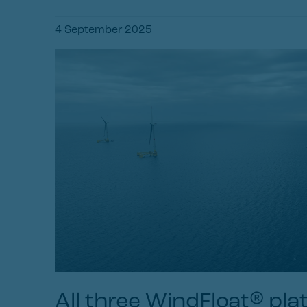
4 September 2025
All three WindFloat® pl