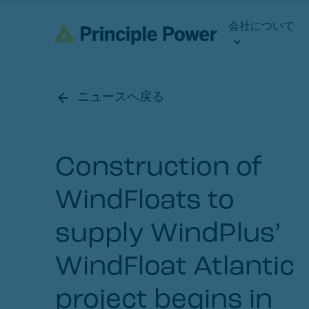
会社について
ニュースへ戻る
Construction of
WindFloats to
supply WindPlus’
WindFloat Atlantic
project begins in