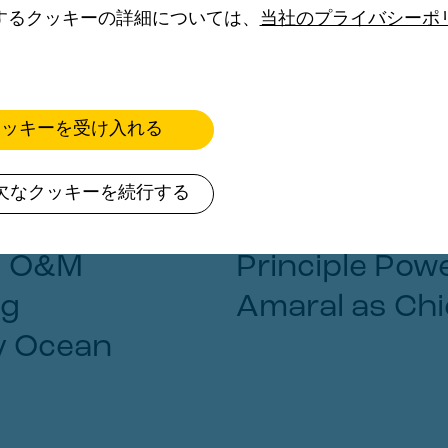
するクッキーの詳細については、
当社のプライバシーポ
クッキーを受け入れる
欠なクッキーを続行する
d O&M
Principle Pow
ng
Amaral as Chi
y Ocean