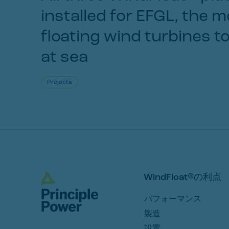
installed for EFGL, the 
floating wind turbines to
at sea
Projects
WindFloat®の利点
パフォーマンス
製造
設置